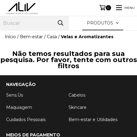
MENU
0
PRODUTOS
Início
/
Bem-estar
/
Casa
/
Velas e Aromatizantes
Não temos resultados para sua
pesquisa. Por favor, tente com outros
filtros
NAVEGAÇÃO
Sens.Ùs
Cabelos
Maquiagem
Skincare
Cuidados Pessoais
Bem-estar e Utilidades
MEIOS DE PAGAMENTO