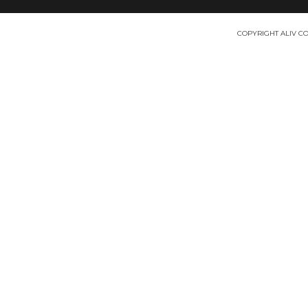
COPYRIGHT ALIV COS