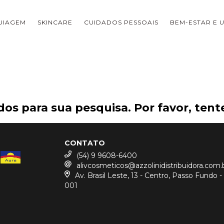
UIAGEM
SKINCARE
CUIDADOS PESSOAIS
BEM-ESTAR E U
os para sua pesquisa. Por favor, tente
CONTATO
(54) 9 9608-6400
alivcosmeticos@azzolinidistribuidora.com.
Av. Brasil Leste, 13 - Centro, Passo Fundo 
001