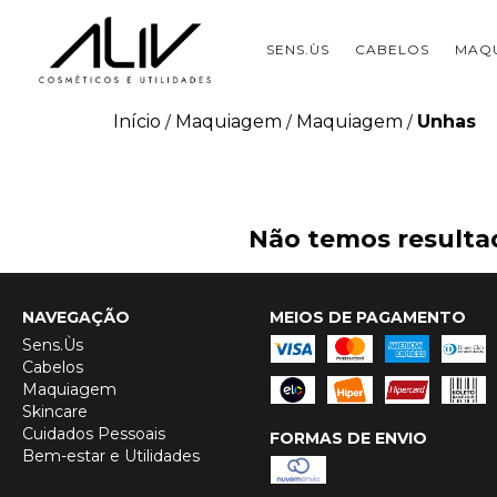
SENS.ÙS
CABELOS
MAQ
Início
Maquiagem
Maquiagem
Unhas
/
/
/
Não temos resultad
NAVEGAÇÃO
MEIOS DE PAGAMENTO
Sens.Ùs
Cabelos
Maquiagem
Skincare
Cuidados Pessoais
FORMAS DE ENVIO
Bem-estar e Utilidades