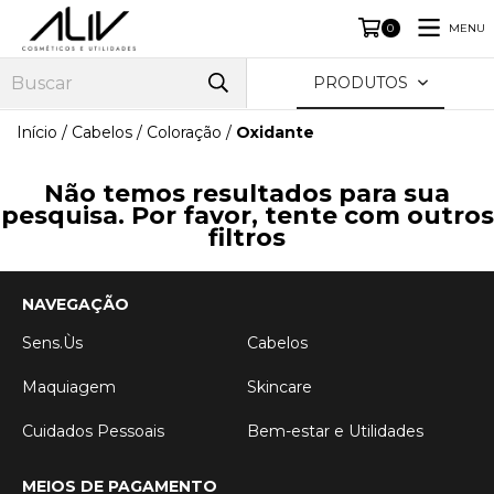
MENU
0
PRODUTOS
Início
/
Cabelos
/
Coloração
/
Oxidante
Não temos resultados para sua
pesquisa. Por favor, tente com outros
filtros
NAVEGAÇÃO
Sens.Ùs
Cabelos
Maquiagem
Skincare
Cuidados Pessoais
Bem-estar e Utilidades
MEIOS DE PAGAMENTO