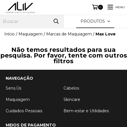
MENU
0
PRODUTOS
Início
/
Maquiagem
/
Marcas de Maquiagem
/
Max Love
Não temos resultados para sua
pesquisa. Por favor, tente com outros
filtros
NAVEGAÇÃO
Sens.Ùs
Cabelos
Maquiagem
Skincare
Cuidados Pessoais
Bem-estar e Utilidades
MEIOS DE PAGAMENTO