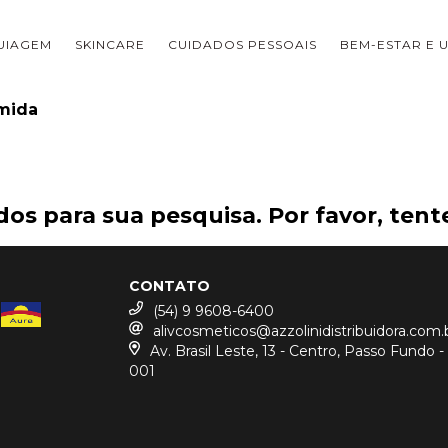
UIAGEM
SKINCARE
CUIDADOS PESSOAIS
BEM-ESTAR E U
mida
os para sua pesquisa. Por favor, tente
CONTATO
(54) 9 9608-6400
alivcosmeticos@azzolinidistribuidora.com.
Av. Brasil Leste, 13 - Centro, Passo Fundo 
001