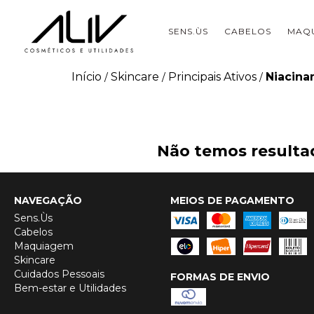
SENS.ÙS
CABELOS
MAQ
Início
Skincare
Principais Ativos
Niacina
/
/
/
Não temos resultad
NAVEGAÇÃO
MEIOS DE PAGAMENTO
Sens.Ùs
Cabelos
Maquiagem
Skincare
Cuidados Pessoais
FORMAS DE ENVIO
Bem-estar e Utilidades