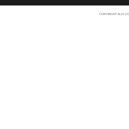
COPYRIGHT ALIV COS