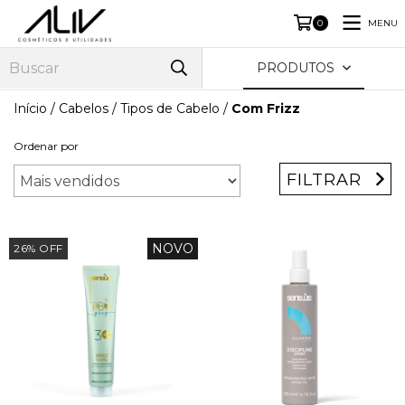
MENU
0
PRODUTOS
Início
/
Cabelos
/
Tipos de Cabelo
/
Com Frizz
Ordenar por
FILTRAR
NOVO
26
%
OFF