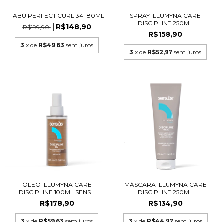
TABÚ PERFECT CURL 34 180ML
SPRAY ILLUMYNA CARE
DISCIPLINE 250ML
R$148,90
R$199,90
R$158,90
3
x de
R$49,63
sem juros
3
x de
R$52,97
sem juros
ÓLEO ILLUMYNA CARE
MÁSCARA ILLUMYNA CARE
DISCIPLINE 100ML SENS...
DISCIPLINE 250ML
R$178,90
R$134,90
3
x de
R$59,63
sem juros
3
x de
R$44,97
sem juros