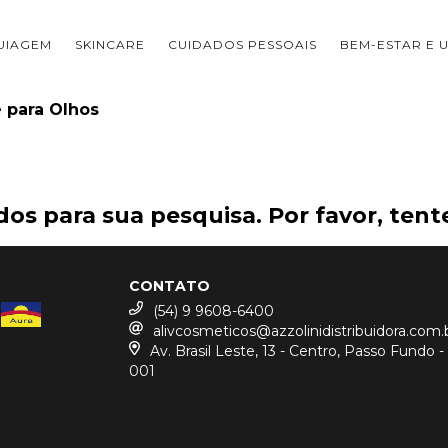
UIAGEM
SKINCARE
CUIDADOS PESSOAIS
BEM-ESTAR E U
 para Olhos
os para sua pesquisa. Por favor, tente
CONTATO
(54) 9 9608-6400
alivcosmeticos@azzolinidistribuidora.com.
Av. Brasil Leste, 13 - Centro, Passo Fundo 
001