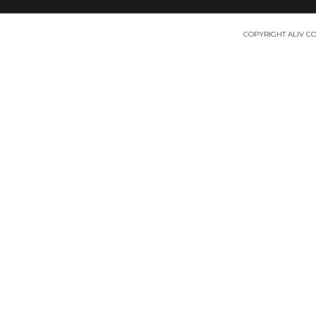
COPYRIGHT ALIV COS