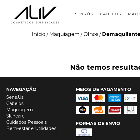
SENS.ÙS
CABELOS
MAQ
Início
Maquiagem
Olhos
Demaquilante
/
/
/
Não temos resultad
NAVEGAÇÃO
MEIOS DE PAGAMENTO
Sens.Ùs
Cabelos
Maquiagem
Skincare
Cuidados Pessoais
FORMAS DE ENVIO
Bem-estar e Utilidades